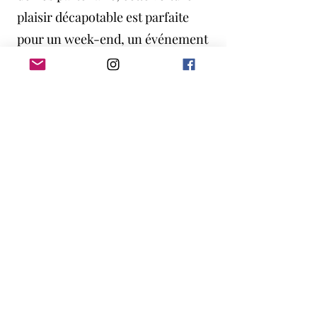
plaisir décapotable est parfaite
pour un week-end, un événement
ou une escapade sportive.
La Boxster 987.2 à louer vous
garantit une expérience élégante,
dynamique et inoubliable.