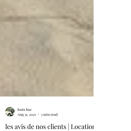
louis huc
Aug 31, 2021
3 min read